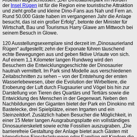
der
Insel Rügen
ist für die Region eine touristische Attraktion
und zieht große und kleine Dino-Fans aus Nah und Fern an.
Rund 50.000 Gäste haben im vergangenen Jahr die Anlage
besucht, das ist ein großer Erfolg“, betonte der Minister für
Wirtschaft, Bau und Tourismus Harry Glawe am Mittwoch bei
seinem Besuch in Glowe.
120 Ausstellungsexemplare sind derzeit im „Dinosaurierland
Rügen“ aufgestellt; zehn der Exponate führen täuschend
echte Bewegungen aus und geben fiktive Urlaute von sich.
Auf einem 1,1 Kilometer langen Rundweg wird den
Besuchern die Entwicklungsgeschichte der Dinosaurier
hautnah vermittelt. Im Park sind Modelle aus verschiedenen
Zeitabschnitten zu sehen – von der Entstehung der ersten
Wasserlebewesen, über die Evolution der Wirbeltiere, die
Eroberung der Luft durch Flugsaurier und Vögel bis hin zur
Darstellung von Tieren des Quartärs und Tertiärs sowie die
Entwicklung des Menschen in der Gegenwart. Neben den
Nachbildungen der Giganten bietet der Park ein Dinokino mit
Bastelecke, drei Spielplätze, einen Irrgarten und ein
Steinzeitdorf. Zusätzlich haben Besucher die Möglichkeit, in
einer 15 Meter langen Ausgrabungsplatte ein vollständiges
Dinosaurierskelett sowie echte Fossilien auszugraben. „Die
barrierefreie Gestaltung der Anlage bietet auch Gästen mit
körperlichen Einschränkungen oder Familien mit Kindern die