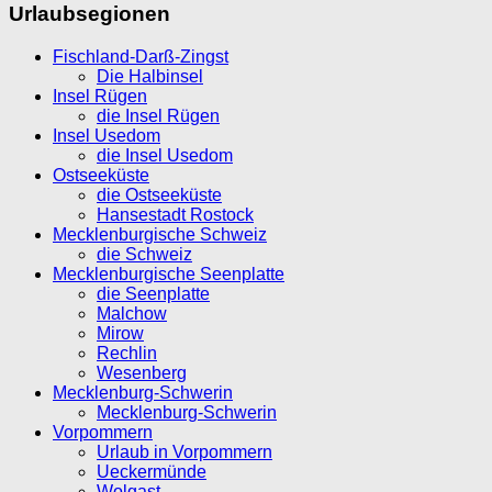
Urlaubsegionen
Fischland-Darß-Zingst
Die Halbinsel
Insel Rügen
die Insel Rügen
Insel Usedom
die Insel Usedom
Ostseeküste
die Ostseeküste
Hansestadt Rostock
Mecklenburgische Schweiz
die Schweiz
Mecklenburgische Seenplatte
die Seenplatte
Malchow
Mirow
Rechlin
Wesenberg
Mecklenburg-Schwerin
Mecklenburg-Schwerin
Vorpommern
Urlaub in Vorpommern
Ueckermünde
Wolgast