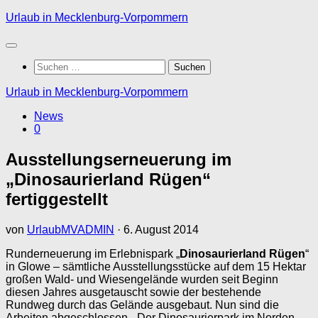
Zum
Urlaub in Mecklenburg-Vorpommern
Inhalt
springen
Suchen
nach:
Urlaub in Mecklenburg-Vorpommern
News
0
Ausstellungserneuerung im
„Dinosaurierland Rügen“
fertiggestellt
von
UrlaubMVADMIN
·
6. August 2014
Runderneuerung im Erlebnispark „
Dinosaurierland Rügen
“
in Glowe – sämtliche Ausstellungsstücke auf dem 15 Hektar
großen Wald- und Wiesengelände wurden seit Beginn
diesen Jahres ausgetauscht sowie der bestehende
Rundweg durch das Gelände ausgebaut. Nun sind die
Arbeiten abgeschlossen. „Der Dinosaurierpark im Norden