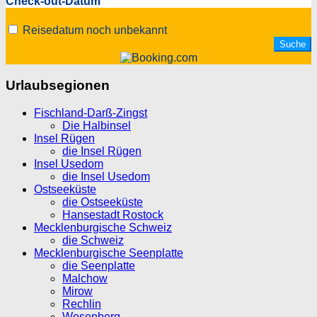
Check-out-Datum
Reisedatum noch unbekannt
Urlaubsegionen
Fischland-Darß-Zingst
Die Halbinsel
Insel Rügen
die Insel Rügen
Insel Usedom
die Insel Usedom
Ostseeküste
die Ostseeküste
Hansestadt Rostock
Mecklenburgische Schweiz
die Schweiz
Mecklenburgische Seenplatte
die Seenplatte
Malchow
Mirow
Rechlin
Wesenberg