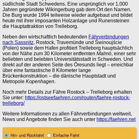
südlichste Stadt Schwedens. Eine ursprünglich vor 1.000
Jahren gegründete Wikingerburg gab dem Ort den Namen.
Die Burg wurde 1994 teilweise wieder aufgebaut und bildet
heute mit ihrer imposanten Holzanlage und Runensteinen
die Hauptattraktion von Trelleborg.
Neben den wirtschaftlich bedeutenden
Fährverbindungen
nach Sassnitz
, Rostock, Travemünde und Świnoujście
(Polen) sowie dem Hafen profitiert Trelleborg hauptsächlich
von der Nähe zum 30 Kilometer entfernten
Malmö
, einer sehr
beliebten und belebten Universitätsstadt in Schweden. Und
direkt auf der anderen Seite des Öresunds liegt – erreichbar
über eine fantastische 8 Kilometer lange
Brückenkonstruktion – die dänische Hauptstadt und
Metropole
Kopenhagen
.
Noch mehr Details zur Fähre Rostock – Trelleborg erhalten
Sie unter:
https://ostseefaehren.com/routen/faehre-rostock-
trelleborg/
Weitere Informationen zu allen Fährverbindungen weltweit,
News und Angebote finden Sie auch unter
https://faehren.net