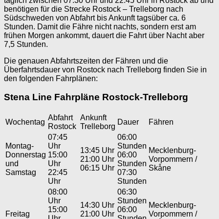
täglich zwischen 07:30 Uhr und 22:45 Uhr in Rostock ab und
benötigen für die Strecke Rostock – Trelleborg nach
Südschweden von Abfahrt bis Ankunft tagsüber ca. 6
Stunden. Damit die Fähre nicht nachts, sondern erst am
frühen Morgen ankommt, dauert die Fahrt über Nacht aber
7,5 Stunden.
Die genauen Abfahrtszeiten der Fähren und die
Überfahrtsdauer von Rostock nach Trelleborg finden Sie in
den folgenden Fahrplänen:
Stena Line Fahrpläne Rostock-Trelleborg
Abfahrt
Ankunft
Wochentag
Dauer
Fähren
Rostock
Trelleborg
07:45
06:00
Montag-
Uhr
Stunden
13:45 Uhr
Mecklenburg-
Donnerstag
15:00
06:00
21:00 Uhr
Vorpommern /
und
Uhr
Stunden
06:15 Uhr
Skåne
Samstag
22:45
07:30
Uhr
Stunden
08:00
06:30
Uhr
Stunden
14:30 Uhr
Mecklenburg-
15:00
06:00
Freitag
21:00 Uhr
Vorpommern /
Uhr
Stunden