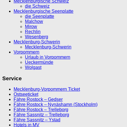
Mecklenburgische Schweiz
die Schweiz
Mecklenburgische Seenplatte
die Seenplatte
Malchow
Mirow
Rechlin
Wesenberg
Mecklenburg-Schwerin
Mecklenburg-Schwerin
Vorpommern
Urlaub in Vorpommern
Ueckermünde
Wolgast
Service
Mecklenburg-Vorpommern Ticket
Ostseeticket
Fähre Rostock – Gedser
Fähre Rostock – Nynäshamn (Stockholm)
Fähre Rostock – Trelleborg
Fähre Sassnitz – Trelleborg
Fähre Sassnitz – Ystad
Hotels in MV