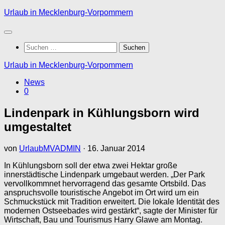
Zum
Urlaub in Mecklenburg-Vorpommern
Inhalt
springen
Suchen
nach:
Urlaub in Mecklenburg-Vorpommern
News
0
Lindenpark in Kühlungsborn wird
umgestaltet
von
UrlaubMVADMIN
·
16. Januar 2014
In Kühlungsborn soll der etwa zwei Hektar große
innerstädtische Lindenpark umgebaut werden. „Der Park
vervollkommnet hervorragend das gesamte Ortsbild. Das
anspruchsvolle touristische Angebot im Ort wird um ein
Schmuckstück mit Tradition erweitert. Die lokale Identität des
modernen Ostseebades wird gestärkt“, sagte der Minister für
Wirtschaft, Bau und Tourismus Harry Glawe am Montag.