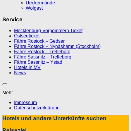
Ueckermünde
Wolgast
Service
Mecklenburg-Vorpommern Ticket
Ostseeticket
Fähre Rostock – Gedser
Fähre Rostock – Nynäshamn (Stockholm)
Fähre Rostock – Trelleborg
Fähre Sassnitz – Trelleborg
Fähre Sassnitz – Ystad
Hotels in MV
News
Mehr
Impressum
Datenschutzerklärung
Hotels und andere Unterkünfte suchen
Reiseziel