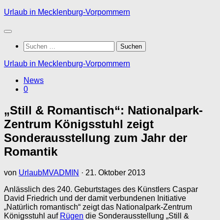
Zum
Urlaub in Mecklenburg-Vorpommern
Inhalt
springen
Suchen
nach:
Urlaub in Mecklenburg-Vorpommern
News
0
„Still & Romantisch“: Nationalpark-
Zentrum Königsstuhl zeigt
Sonderausstellung zum Jahr der
Romantik
von
UrlaubMVADMIN
·
21. Oktober 2013
Anlässlich des 240. Geburtstages des Künstlers Caspar
David Friedrich und der damit verbundenen Initiative
„Natürlich romantisch“ zeigt das Nationalpark-Zentrum
Königsstuhl auf
Rügen
die Sonderausstellung „Still &