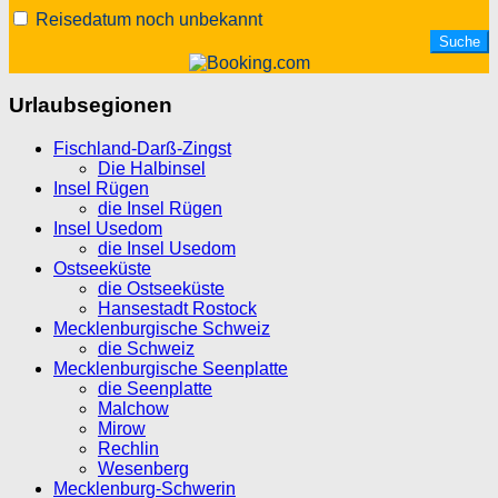
Reisedatum noch unbekannt
Urlaubsegionen
Fischland-Darß-Zingst
Die Halbinsel
Insel Rügen
die Insel Rügen
Insel Usedom
die Insel Usedom
Ostseeküste
die Ostseeküste
Hansestadt Rostock
Mecklenburgische Schweiz
die Schweiz
Mecklenburgische Seenplatte
die Seenplatte
Malchow
Mirow
Rechlin
Wesenberg
Mecklenburg-Schwerin