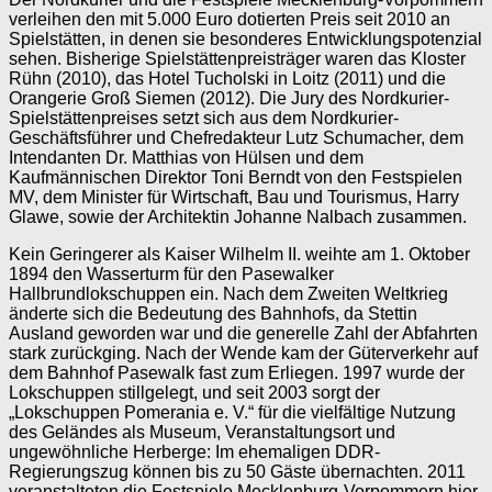
verleihen den mit 5.000 Euro dotierten Preis seit 2010 an
Spielstätten, in denen sie besonderes Entwicklungspotenzial
sehen. Bisherige Spielstättenpreisträger waren das Kloster
Rühn (2010), das Hotel Tucholski in Loitz (2011) und die
Orangerie Groß Siemen (2012). Die Jury des Nordkurier-
Spielstättenpreises setzt sich aus dem Nordkurier-
Geschäftsführer und Chefredakteur Lutz Schumacher, dem
Intendanten Dr. Matthias von Hülsen und dem
Kaufmännischen Direktor Toni Berndt von den Festspielen
MV, dem Minister für Wirtschaft, Bau und Tourismus, Harry
Glawe, sowie der Architektin Johanne Nalbach zusammen.
Kein Geringerer als Kaiser Wilhelm II. weihte am 1. Oktober
1894 den Wasserturm für den Pasewalker
Hallbrundlokschuppen ein. Nach dem Zweiten Weltkrieg
änderte sich die Bedeutung des Bahnhofs, da Stettin
Ausland geworden war und die generelle Zahl der Abfahrten
stark zurückging. Nach der Wende kam der Güterverkehr auf
dem Bahnhof Pasewalk fast zum Erliegen. 1997 wurde der
Lokschuppen stillgelegt, und seit 2003 sorgt der
„Lokschuppen Pomerania e. V.“ für die vielfältige Nutzung
des Geländes als Museum, Veranstaltungsort und
ungewöhnliche Herberge: Im ehemaligen DDR-
Regierungszug können bis zu 50 Gäste übernachten. 2011
veranstalteten die Festspiele Mecklenburg-Vorpommern hier