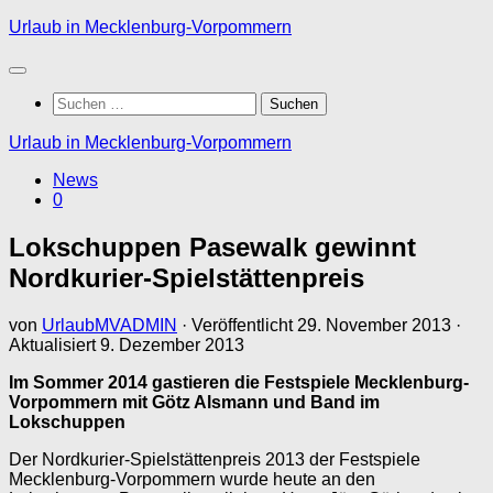
Zum
Urlaub in Mecklenburg-Vorpommern
Inhalt
springen
Suchen
nach:
Urlaub in Mecklenburg-Vorpommern
News
0
Lokschuppen Pasewalk gewinnt
Nordkurier-Spielstättenpreis
von
UrlaubMVADMIN
· Veröffentlicht
29. November 2013
·
Aktualisiert
9. Dezember 2013
Im Sommer 2014 gastieren die Festspiele Mecklenburg-
Vorpommern mit Götz Alsmann und Band im
Lokschuppen
Der Nordkurier-Spielstättenpreis 2013 der Festspiele
Mecklenburg-Vorpommern wurde heute an den