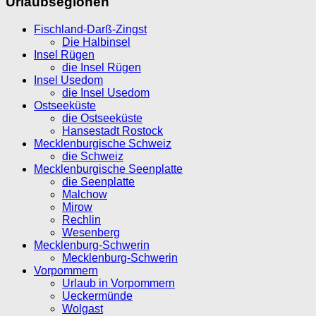
Urlaubsegionen
Fischland-Darß-Zingst
Die Halbinsel
Insel Rügen
die Insel Rügen
Insel Usedom
die Insel Usedom
Ostseeküste
die Ostseeküste
Hansestadt Rostock
Mecklenburgische Schweiz
die Schweiz
Mecklenburgische Seenplatte
die Seenplatte
Malchow
Mirow
Rechlin
Wesenberg
Mecklenburg-Schwerin
Mecklenburg-Schwerin
Vorpommern
Urlaub in Vorpommern
Ueckermünde
Wolgast