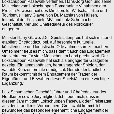
Lokschuppen Pasewalk verliehen. Hans-Jörg Görl und seine
Mitstreiter vom Lokschuppen Pomerania e.V. nahmen den
Preis in Anwesenheit des Ministers für Wirtschaft, Bau und
Tourismus Harry Glawe, von Dr. Matthias von Hülsen,
Intendant der Festspiele MV, und Lutz Schumacher,
Geschäftsführer und Chefredakteur des Nordkurier,
entgegen.
Minister Harry Glawe: „Der Spielstättenpreis hat sich im Land
etabliert. Er trägt dazu bei, auf besondere kulturelle,
künstlerische und touristische Orte aufmerksam zu machen.
Umso mehr freut es mich, dass damit auch das Engagement
stellvertretend für viele Menschen im Land geehrt wird. Der
Lokschuppen Pasewalk hat sich als engagierter Gastgeber
gezeigt. Ein atmosphärisch, herausragender Spielort, der
variable Konzertformate ermöglicht. Gerade der ländliche
Raum bekommt mit dem Engagement der Träger, der
Eigentümer und Bewahrer dieser Spielstätten eine wichtige
Ergänzung.“
Lutz Schumacher, Geschäftsführer und Chefredakteur des
Nordkurier sowie Jurymitglied: „Ich freue mich, dass in
diesem Jahr mit dem Lokschuppen Pasewalk der Preisträger
aus dem Landkreis Vorpommern-Greifswald kommt. Ich
bewundere das besondere ehrenamtliche Engagement der