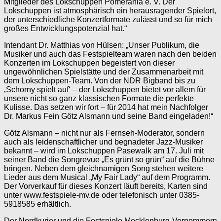
Mitglieder des Lokschuppen Pomerania e. V. Der
Lokschuppen ist atmosphärisch ein herausragender Spielort,
der unterschiedliche Konzertformate zulässt und so für mich
großes Entwicklungspotenzial hat.“
Intendant Dr. Matthias von Hülsen: „Unser Publikum, die
Musiker und auch das Festspielteam waren nach den beiden
Konzerten im Lokschuppen begeistert von dieser
ungewöhnlichen Spielstätte und der Zusammenarbeit mit
dem Lokschuppen-Team. Von der NDR Bigband bis zu
‚Schorny spielt auf‘ – der Lokschuppen bietet vor allem für
unsere nicht so ganz klassischen Formate die perfekte
Kulisse. Das setzen wir fort – für 2014 hat mein Nachfolger
Dr. Markus Fein Götz Alsmann und seine Band eingeladen!“
Götz Alsmann – nicht nur als Fernseh-Moderator, sondern
auch als leidenschaftlicher und begnadeter Jazz-Musiker
bekannt – wird im Lokschuppen Pasewalk am 17. Juli mit
seiner Band die Songrevue „Es grünt so grün“ auf die Bühne
bringen. Neben dem gleichnamigen Song stehen weitere
Lieder aus dem Musical „My Fair Lady“ auf dem Programm.
Der Vorverkauf für dieses Konzert läuft bereits, Karten sind
unter www.festspiele-mv.de oder telefonisch unter 0385-
5918585 erhältlich.
Der Nordkurier und die Festspiele Mecklenburg-Vorpommern