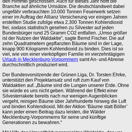
den Himmel geschossen. Auch für dieses Jahr hofft die
Branche auf ähnliche Umsätze. Die deutschlandweit dabei
ungefähr verbrauchten 10.000 Tonnen Feuerwerk setzen
einer im Auftrag der Allianz Versicherung vor einigen Jahren
erstellten Studie zufolge etwa 2.300 Tonnen Kohlendioxid
frei, sodass statistisch gesehen zu Silvester auf jeden
Bundesbürger rund 25 Gramm CO2 entfallen. „Umso größer
ist der Nutzen der Waldaktie“, sagte Bernd Fischer. Die auf
zehn Quadratmetern gepflanzten Bäume sind in der Lage,
knapp 900 Kilogramm Kohlendioxid zu binden. Dies ist so
viel, wie von einer vierköpfigen Familie im vierzehntägigen
Urlaub in Mecklenburg-Vorpommern
samt An- und Abreise
durchschnittlich produziert wird.
Der Bundesvorsitzende der Grünen Liga, Dr. Torsten Ehrke,
unterstützt den Projektansatz und ruft zum Kauf von
Waldaktien auf. „Bäume sind die Lungen unserer Erde. Ohne
sie würde es uns nicht geben. Während der Effekt einer
Silvesterrakete bereits nach nur wenigen Augenblicken
vergeht, reinigen Bäume über Jahrhunderte hinweg die Luft
und binden Kohlendioxid. Mit der Aktion ‘Bäume statt Böller’
kann jeder einen Beitrag dazu leisten, die Wälder
Mecklenburg-Vorpommerns für seine und künftige
Generationen zu bewahren.“