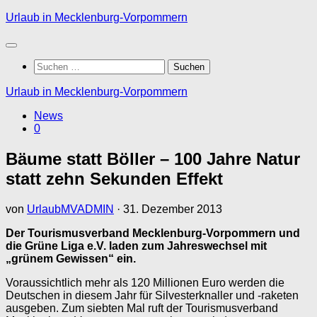
Zum
Urlaub in Mecklenburg-Vorpommern
Inhalt
springen
Suchen
nach:
Urlaub in Mecklenburg-Vorpommern
News
0
Bäume statt Böller – 100 Jahre Natur
statt zehn Sekunden Effekt
von
UrlaubMVADMIN
·
31. Dezember 2013
Der Tourismusverband Mecklenburg-Vorpommern und
die Grüne Liga e.V. laden zum Jahreswechsel mit
„grünem Gewissen“ ein.
Voraussichtlich mehr als 120 Millionen Euro werden die
Deutschen in diesem Jahr für Silvesterknaller und -raketen
ausgeben. Zum siebten Mal ruft der Tourismusverband