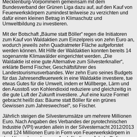
Mecklenburg-Vorpommern gemeinsam mit dem
Bundesverband der Grünen Liga dazu auf, auf den Kauf von
Feuerwerkskörpern zumindest teilweise zu verzichten und
dafür einen kleinen Betrag in Klimaschutz und
Umweltbildung zu investieren.
Mit der Botschaft „Bäume statt Böller“ regen die Initiatoren
zum Kauf von Waldaktien zum Einzelpreis von zehn Euro an,
wodurch jeweils zehn Quadratmeter Fläche aufgeforstet
werden können. Mit Hilfe der Waldaktien konnten bereits 14
sogenannte Klimawälder eingerichtet werden. „Die
Waldaktie ist eine gute Alternative zum Silvesterknaller“,
erklärte Bernd Fischer, Geschäftsführer des
Landestourismusverbandes. Wer zehn Euro seines Budgets
für das Jahresendfeuerwerk in eine Waldaktie investiere, tue
etwas Gutes für die Umwelt, indem er Müllberge, Lärm und
den Ausstoß von Kohlendioxid reduziere und gleichzeitig in
die gute Luft der Zukunft investiere. „Auf eine kurze Formel
gebracht heißt das: Bäume statt Böller für ein grünes
Gewissen zum Jahreswechsel“, so Fischer.
Jährlich steigen die Silvesterumsätze um mehrere Millionen
Euro. Nach Angaben des Verbandes der pyrotechnischen
Industrie (VPI) wurden allein in der Silvesternacht 2012/2013
rund 124 Millionen Euro in Form von Feuerwerkskörpern in