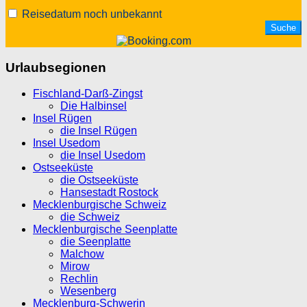
Reisedatum noch unbekannt
Urlaubsegionen
Fischland-Darß-Zingst
Die Halbinsel
Insel Rügen
die Insel Rügen
Insel Usedom
die Insel Usedom
Ostseeküste
die Ostseeküste
Hansestadt Rostock
Mecklenburgische Schweiz
die Schweiz
Mecklenburgische Seenplatte
die Seenplatte
Malchow
Mirow
Rechlin
Wesenberg
Mecklenburg-Schwerin