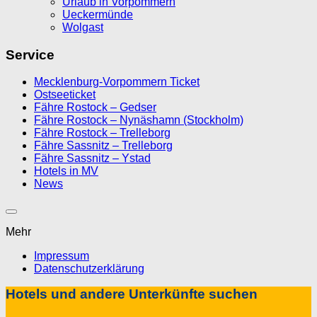
Urlaub in Vorpommern
Ueckermünde
Wolgast
Service
Mecklenburg-Vorpommern Ticket
Ostseeticket
Fähre Rostock – Gedser
Fähre Rostock – Nynäshamn (Stockholm)
Fähre Rostock – Trelleborg
Fähre Sassnitz – Trelleborg
Fähre Sassnitz – Ystad
Hotels in MV
News
Mehr
Impressum
Datenschutzerklärung
Hotels und andere Unterkünfte suchen